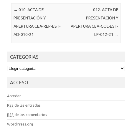
Post navigation
←
010. ACTA DE
012. ACTA DE
PRESENTACIÓN Y
PRESENTACIÓN Y
APERTURA CEA-REP-EST-
APERTURA CEA-COL-EST-
AD-010-21
LP-012-21
→
CATEGORIAS
CATEGORIAS
ACCESO
Acceder
RSS
de las entradas
RSS
de los comentarios
WordPress.org