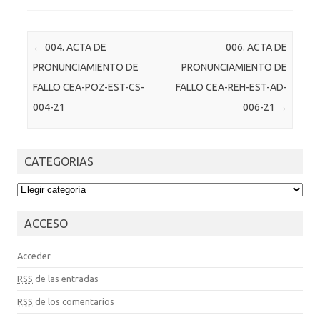
Post navigation
←
004. ACTA DE
006. ACTA DE
PRONUNCIAMIENTO DE
PRONUNCIAMIENTO DE
FALLO CEA-POZ-EST-CS-
FALLO CEA-REH-EST-AD-
004-21
006-21
→
CATEGORIAS
CATEGORIAS
ACCESO
Acceder
RSS
de las entradas
RSS
de los comentarios