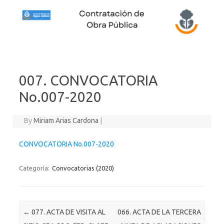
Skip to content
007. CONVOCATORIA
No.007-2020
By
Miriam Arias Cardona
|
CONVOCATORIA No.007-2020
Categoría:
Convocatorias (2020)
Post navigation
←
077. ACTA DE VISITA AL
066. ACTA DE LA TERCERA