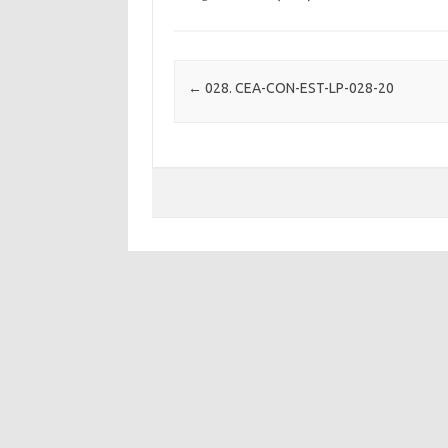
Post navigation
←
028. CEA-CON-EST-LP-028-20