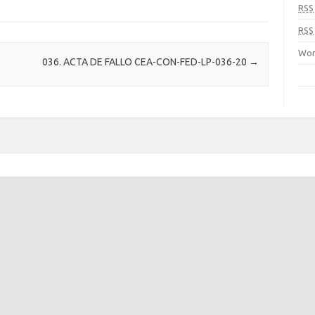
RSS
RSS
Wor
036. ACTA DE FALLO CEA-CON-FED-LP-036-20
→