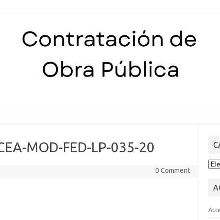
Skip to content
 CEA-MOD-FED-LP-035-20
C
CA
0 Comment
A
Acc