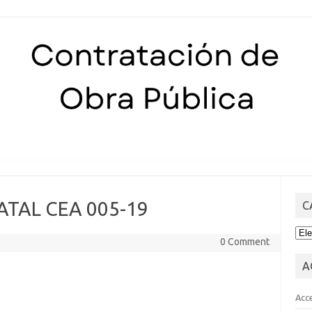
Skip to content
TAL CEA 005-19
C
CA
0 Comment
A
Acc