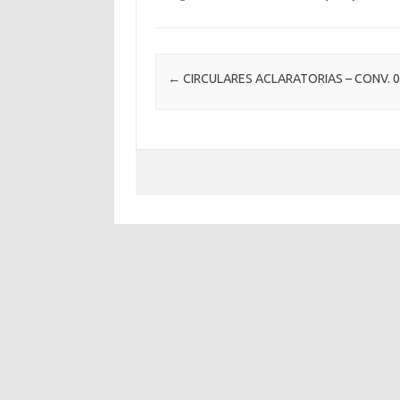
Post navigation
←
CIRCULARES ACLARATORIAS – CONV. 0