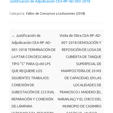
Justificacion de Adjudicación CEA-RP-AD-003-2018
Categoría:
Fallos de Concursos y Licitaciones (2018)
Post navigation
←
Justificación de
Visita de Obra CEA-RP-AD-
Adjudicación CEA-RP-AD-
007-2018 DEMOLICIÓN Y
001-2018 TERMINACIÓN DE
REPOSICIÓN DE LOSA DE
LA PTAR CON DESCARGA
CUBIERTA DE TANQUE
TIPO “C” PARA Q=60 LPS
SUPERFICIAL DE
QUE REQUIERE LOS
MAMPOSTERÍA DE 20 M3
SIGUIENTES TRABAJOS:
DE CAPACIDAD, EN LAS
CONEXIÓN DE
LOCALIDADES DE
SUBESTACIÓN DE 225 KVA,
FRANCISCO I. MADERO (EL
REPARACIÓN Y CONEXIÓN
NARANJAL) Y EL CHICO DEL
DE LÁMPARA
MUNICIPIO DE CASIMIRO