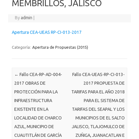
MEMBRILLOS, JALISCO
By
admin
|
Apertura CEA-UEAS RP-CI-013-2017
Categoría:
Apertura de Propuestas (2015)
Post navigation
←
Fallo CEA-RP-AD-004-
Fallo CEA-UEAS-RP-CI-013-
2017 OBRAS DE
2017 PROPUESTA DE
PROTECCIÓN PARA LA
TARIFAS PARA EL AÑO 2018
INFRAESTRUCTURA
PARA EL SISTEMA DE
EXISTENTE EN LA
TARIFAS DEL SEAPAL Y LOS
LOCALIDAD DE CHARCO
MUNICIPIOS DE EL SALTO
AZUL, MUNICIPIO DE
JALISCO, TLAJOMULCO DE
CUAUTITLÁN DE GARCÍA
ZUÑIGA, JUANACATLAN E