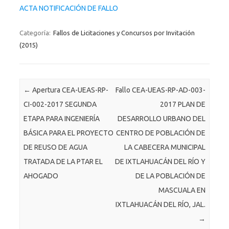
ACTA NOTIFICACIÓN DE FALLO
Categoría:
Fallos de Licitaciones y Concursos por Invitación
(2015)
Post navigation
←
Apertura CEA-UEAS-RP-
Fallo CEA-UEAS-RP-AD-003-
CI-002-2017 SEGUNDA
2017 PLAN DE
ETAPA PARA INGENIERÍA
DESARROLLO URBANO DEL
BÁSICA PARA EL PROYECTO
CENTRO DE POBLACIÓN DE
DE REUSO DE AGUA
LA CABECERA MUNICIPAL
TRATADA DE LA PTAR EL
DE IXTLAHUACÁN DEL RÍO Y
AHOGADO
DE LA POBLACIÓN DE
MASCUALA EN
IXTLAHUACÁN DEL RÍO, JAL.
→