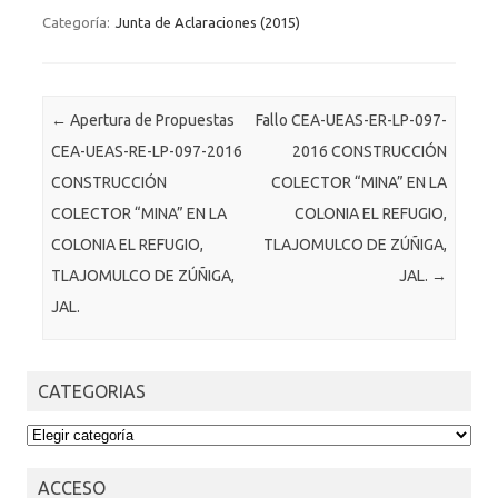
Categoría:
Junta de Aclaraciones (2015)
Post navigation
←
Apertura de Propuestas
Fallo CEA-UEAS-ER-LP-097-
CEA-UEAS-RE-LP-097-2016
2016 CONSTRUCCIÓN
CONSTRUCCIÓN
COLECTOR “MINA” EN LA
COLECTOR “MINA” EN LA
COLONIA EL REFUGIO,
COLONIA EL REFUGIO,
TLAJOMULCO DE ZÚÑIGA,
TLAJOMULCO DE ZÚÑIGA,
JAL.
→
JAL.
CATEGORIAS
CATEGORIAS
ACCESO