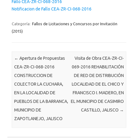
Fallo CEA-ZR-CI-068-2016
Notificacion de Fallo CEA-ZR-CI-068-2016
Categoría:
Fallos de Licitaciones y Concursos por Invitación
(2015)
Post navigation
←
Apertura de Propuestas
Visita de Obra CEA-ZR-CI-
CEA-ZR-CI-068-2016
069-2016 REHABILITACIÓN
CONSTRUCCION DE
DE RED DE DISTRIBUCIÓN
COLECTOR LA CUCHARA,
LOCALIDAD DE EL CHICO Y
EN LA LOCALIDAD DE
FRANCISCO I. MADERO, EN
PUEBLOS DE LA BARRANCA,
EL MUNICIPIO DE CASIMIRO
MUNICIPIO DE
CASTILLO, JALISCO
→
ZAPOTLANEJO, JALISCO