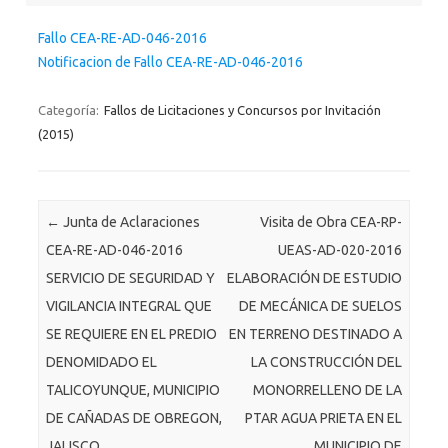
Fallo CEA-RE-AD-046-2016
Notificacion de Fallo CEA-RE-AD-046-2016
Categoría:
Fallos de Licitaciones y Concursos por Invitación
(2015)
Post navigation
←
Junta de Aclaraciones
Visita de Obra CEA-RP-
CEA-RE-AD-046-2016
UEAS-AD-020-2016
SERVICIO DE SEGURIDAD Y
ELABORACIÓN DE ESTUDIO
VIGILANCIA INTEGRAL QUE
DE MECÁNICA DE SUELOS
SE REQUIERE EN EL PREDIO
EN TERRENO DESTINADO A
DENOMIDADO EL
LA CONSTRUCCIÓN DEL
TALICOYUNQUE, MUNICIPIO
MONORRELLENO DE LA
DE CAÑADAS DE OBREGON,
PTAR AGUA PRIETA EN EL
JALISCO.
MUNICIPIO DE