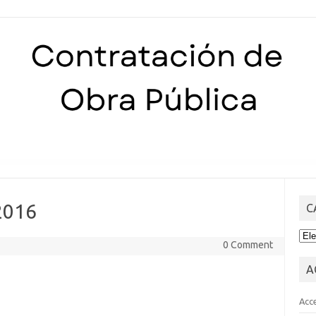
Skip to content
2016
C
CA
0 Comment
A
Acc