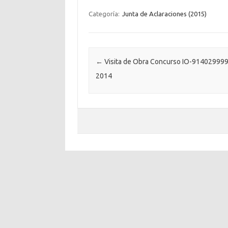
Categoría:
Junta de Aclaraciones (2015)
Post navigation
←
Visita de Obra Concurso IO-91402999
2014