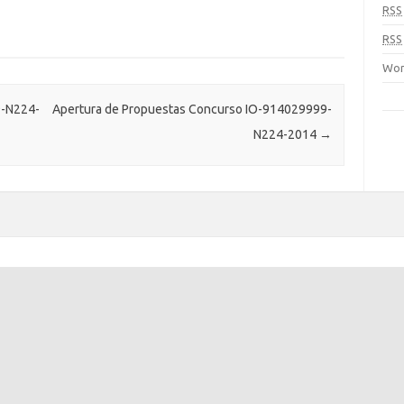
RSS
RSS
Wor
9-N224-
Apertura de Propuestas Concurso IO-914029999-
N224-2014
→