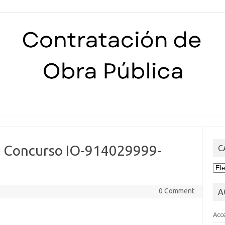
Skip to content
s Concurso IO-914029999-
C
CA
0 Comment
A
Acc