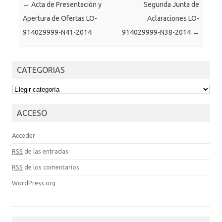
Post navigation
←
Acta de Presentación y
Segunda Junta de
Apertura de Ofertas LO-
Aclaraciones LO-
914029999-N41-2014
914029999-N38-2014
→
CATEGORIAS
CATEGORIAS
ACCESO
Acceder
RSS
de las entradas
RSS
de los comentarios
WordPress.org