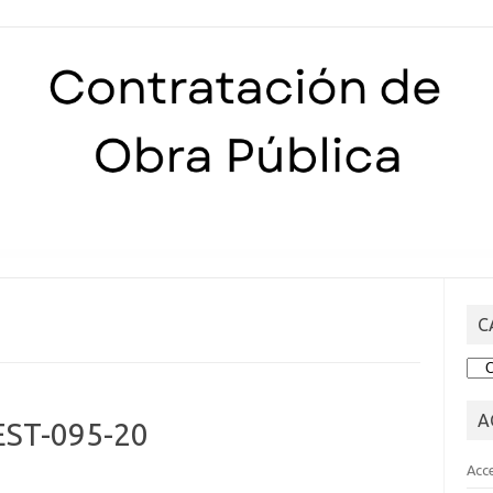
Skip to content
C
CA
A
ST-095-20
Acc