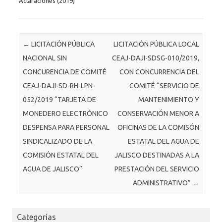
Aclaraciones (2019)
Post navigation
←
LICITACIÓN PÚBLICA
LICITACIÓN PÚBLICA LOCAL
NACIONAL SIN
CEAJ-DAJI-SDSG-010/2019,
CONCURENCIA DE COMITÉ
CON CONCURRENCIA DEL
CEAJ-DAJI-SD-RH-LPN-
COMITÉ “SERVICIO DE
052/2019 “TARJETA DE
MANTENIMIENTO Y
MONEDERO ELECTRÓNICO
CONSERVACIÓN MENOR A
DESPENSA PARA PERSONAL
OFICINAS DE LA COMISÓN
SINDICALIZADO DE LA
ESTATAL DEL AGUA DE
COMISIÓN ESTATAL DEL
JALISCO DESTINADAS A LA
AGUA DE JALISCO”
PRESTACIÓN DEL SERVICIO
ADMINISTRATIVO”
→
Categorías