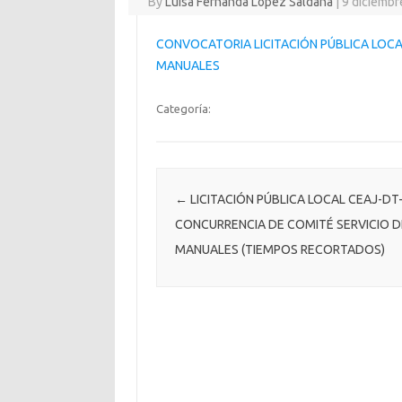
By
Luisa Fernanda López Saldaña
|
9 diciembr
CONVOCATORIA LICITACIÓN PÚBLICA LOCA
MANUALES
Categoría:
Post navigation
←
LICITACIÓN PÚBLICA LOCAL CEAJ-DT-
CONCURRENCIA DE COMITÉ SERVICIO D
MANUALES (TIEMPOS RECORTADOS)