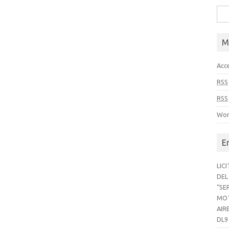
Bus
M
Acc
RSS
RSS
Wor
E
LIC
DEL
“SE
MOT
AIR
DL9