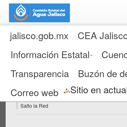
jalisco.gob.mx
CEA Jalisc
Información Estatal
Cuenc
Transparencia
Buzón de d
Memoria Fotográfica Sistem
Sitio en actua
Correo web
En el presente espacio se encuentran disponibl
Salto la Red